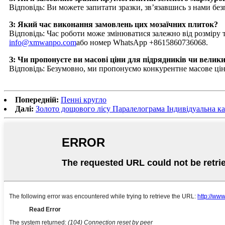
Відповідь: Ви можете запитати зразки, зв’язавшись з нами без
З: Який час виконання замовлень цих мозаїчних плиток?
Відповідь: Час роботи може змінюватися залежно від розміру т
info@xmwanpo.com
або номер WhatsApp +8615860736068.
З: Чи пропонуєте ви масові ціни для підрядників чи велик
Відповідь: Безумовно, ми пропонуємо конкурентне масове ціно
Попередній:
Пенні кругло
Далі:
Золото дощового лісу Паралелограма Індивідуальна ка