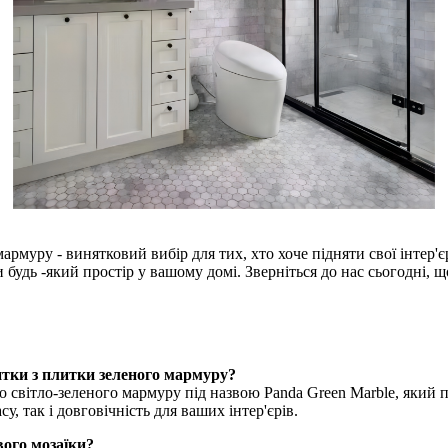
армуру - винятковий вибір для тих, хто хоче підняти свої інтер
будь -який простір у вашому домі. Зверніться до нас сьогодні, щ
итки з плитки зеленого мармуру?
о світло-зеленого мармуру під назвою Panda Green Marble, який п
асу, так і довговічність для ваших інтер'єрів.
вого мозаїки?