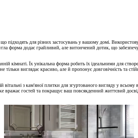
 що підходять для різних застосувань у вашому домі. Використову
 форма додає грайливий, але витончений дотик, що забезпечує 
ванній кімнаті. Їх унікальна форма робить їх ідеальними для ство
е тільки виглядає красиво, але й пропонує довговічність та сті
й вітальні з кам'яної плитки для згуртованого вигляду у всьом
 яке вражає гостей та покращує ваш повсякденний життєвий досві