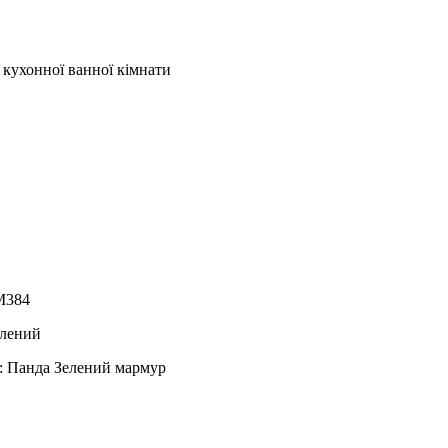
 кухонної ванної кімнати
M384
елений
у: Панда Зелений мармур