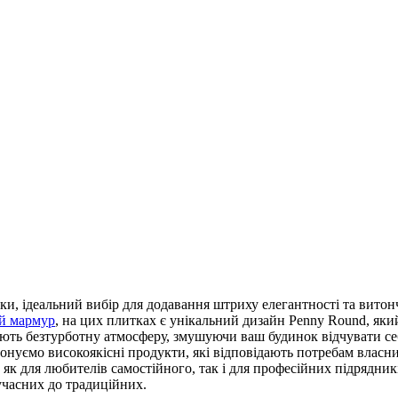
и, ідеальний вибір для додавання штриху елегантності та витонче
ий мармур
, на цих плитках є унікальний дизайн Penny Round, яки
рюють безтурботну атмосферу, змушуючи ваш будинок відчувати с
нуємо високоякісні продукти, які відповідають потребам власник
як для любителів самостійного, так і для професійних підрядникі
учасних до традиційних.