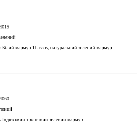
M015
 зелений
: Білий мармур Thassos, натуральний зелений мармур
M060
елений
: Індійський тропічний зелений мармур