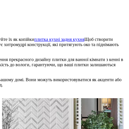
йте їх як копійки
плитка кухні задня кухня
Щоб створити
хитромудрі конструкції, які притягують око та піднімають
рення прекрасного дизайну плитки для ванної кімнати з кенні в
йкість до вологи, гарантуючи, що ваші плитки залишаються
у вашому домі. Вони можуть використовуватися як акценти або
д.