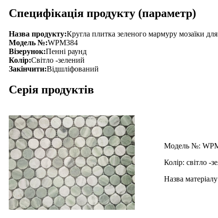
Специфікація продукту (параметр)
Назва продукту:
Кругла плитка зеленого мармуру мозаїки для
Модель №:
WPM384
Візерунок:
Пенні раунд
Колір:
Світло -зелений
Закінчити:
Відшліфований
Серія продуктів
Модель №: WP
Колір: світло -з
Назва матеріал