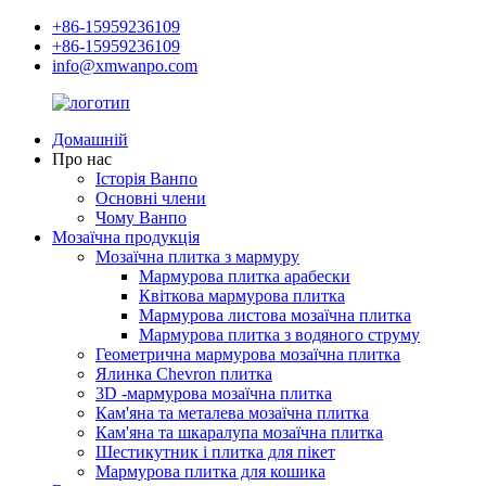
+86-15959236109
+86-15959236109
info@xmwanpo.com
Домашній
Про нас
Історія Ванпо
Основні члени
Чому Ванпо
Мозаїчна продукція
Мозаїчна плитка з мармуру
Мармурова плитка арабески
Квіткова мармурова плитка
Мармурова листова мозаїчна плитка
Мармурова плитка з водяного струму
Геометрична мармурова мозаїчна плитка
Ялинка Chevron плитка
3D -мармурова мозаїчна плитка
Кам'яна та металева мозаїчна плитка
Кам'яна та шкаралупа мозаїчна плитка
Шестикутник і плитка для пікет
Мармурова плитка для кошика