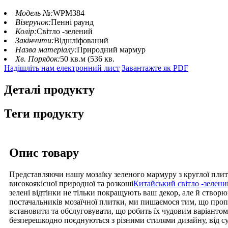
Модель №:
WPM384
Візерунок:
Пенні раунд
Колір:
Світло -зелений
Закінчити:
Відшліфований
Назва матеріалу:
Природний мармур
Хв. Порядок:
50 кв.м (536 кв.
Надішліть нам електронний лист
Завантажте як PDF
Деталі продукту
Теги продукту
Опис товару
Представляючи нашу мозаїку зеленого мармуру з круглої плитк
високоякісної природної та розкоші
Китайський світло -зелен
зелені відтінки не тільки покращують ваш декор, але й ство
постачальників мозаїчної плитки, ми пишаємося тим, що пропо
встановити та обслуговувати, що робить їх чудовим варіантом 
безперешкодно поєднуються з різними стилями дизайну, від с