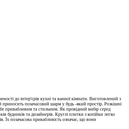
ності до інтер'єрів кухні та ванної кімнати. Виготовлений з
й приносить позачасовий шарм у будь -який простір. Розкішні
ебе привабливим та стильним. Як провідний вибір серед
ів будинків та дизайнерів. Круглі плитки з копійки легко
в. Їх позачасова привабливість означає, що вони