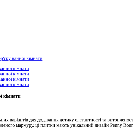
ї кімнати
ьних варіантів для додавання дотику елегантності та витонченості
еленого мармуру, ці плитки мають унікальний дизайн Penny Roun