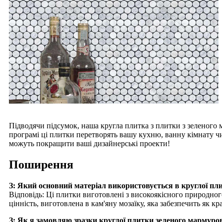
Підводячи підсумок, наша кругла плитка з плитки з зеленого м
програмі ці плитки перетворять вашу кухню, ванну кімнату чи 
можуть покращити ваші дизайнерські проекти!
Поширення
З: Який основний матеріал використовується в круглої пл
Відповідь: Ці плитки виготовлені з високоякісного природног
цінність, виготовлена ​​в кам'яну мозаїку, яка забезпечить як кр
З: Як я замовляю зразки круглої плитки зеленого мармуро