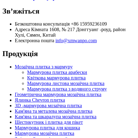
Зв’яжіться
Безкоштовна консультація
+86 15959236109
Адреса
Кімната 1608, № 217 Донггуанг -роуд, район
Хулі, Сямен, Китай
Електронна пошта
info@xmwanpo.com
Продукція
Мозаїчна плитка з мармуру
Мармурова плитка арабески
Квіткова мармурова плитка
Мармурова листова мозаїчна плитка
Мармурова плитка з водяного струму
Геометрична мармурова мозаїчна плитка
Ялинка Chevron плитка
3D -мармурова мозаїчна плитка
Кам'яна та металева мозаїчна плитка
Кам'яна та шкаралупа мозаїчна плитка
Шестикутник і плитка для пікет
Мармурова плитка для кошика
Мармурова мозаїчна плитка