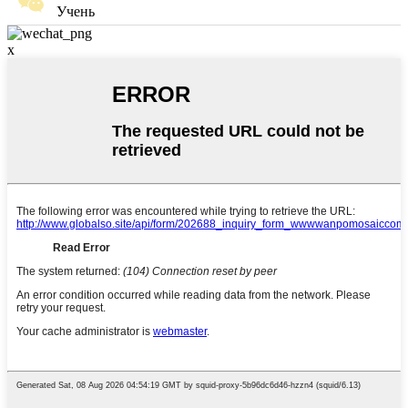
Учень
x