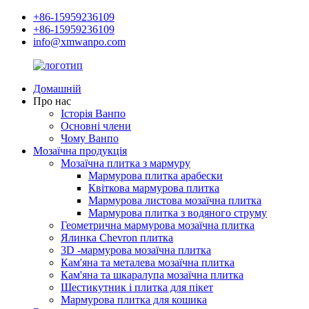
+86-15959236109
+86-15959236109
info@xmwanpo.com
Домашній
Про нас
Історія Ванпо
Основні члени
Чому Ванпо
Мозаїчна продукція
Мозаїчна плитка з мармуру
Мармурова плитка арабески
Квіткова мармурова плитка
Мармурова листова мозаїчна плитка
Мармурова плитка з водяного струму
Геометрична мармурова мозаїчна плитка
Ялинка Chevron плитка
3D -мармурова мозаїчна плитка
Кам'яна та металева мозаїчна плитка
Кам'яна та шкаралупа мозаїчна плитка
Шестикутник і плитка для пікет
Мармурова плитка для кошика