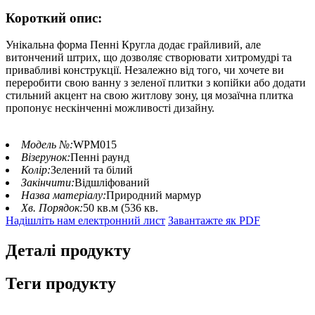
Короткий опис:
Унікальна форма Пенні Кругла додає грайливий, але
витончений штрих, що дозволяє створювати хитромудрі та
привабливі конструкції. Незалежно від того, чи хочете ви
переробити свою ванну з зеленої плитки з копійки або додати
стильний акцент на свою житлову зону, ця мозаїчна плитка
пропонує нескінченні можливості дизайну.
Модель №:
WPM015
Візерунок:
Пенні раунд
Колір:
Зелений та білий
Закінчити:
Відшліфований
Назва матеріалу:
Природний мармур
Хв. Порядок:
50 кв.м (536 кв.
Надішліть нам електронний лист
Завантажте як PDF
Деталі продукту
Теги продукту