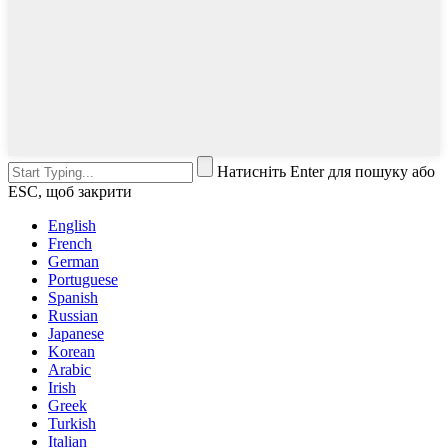
Натисніть Enter для пошуку або
ESC, щоб закрити
English
French
German
Portuguese
Spanish
Russian
Japanese
Korean
Arabic
Irish
Greek
Turkish
Italian