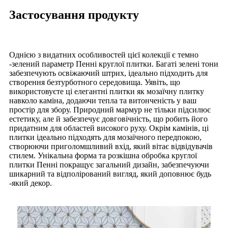
Застосування продукту
Однією з видатних особливостей цієї колекції є темно
-зелений параметр Пенні круглої плитки. Багаті зелені тони
забезпечують освіжаючий штрих, ідеально підходить для
створення безтурботного середовища. Уявіть, що
використовуєте ці елегантні плитки як мозаїчну плитку
навколо каміна, додаючи тепла та витонченість у ваш
простір для збору. Природний мармур не тільки підсилює
естетику, але й забезпечує довговічність, що робить його
придатним для областей високого руху. Окрім камінів, ці
плитки ідеально підходять для мозаїчного передпокою,
створюючи приголомшливий вхід, який вітає відвідувачів
стилем. Унікальна форма та розкішна обробка круглої
плитки Пенні покращує загальний дизайн, забезпечуючи
шикарний та відполірований вигляд, який доповнює будь
-який декор.