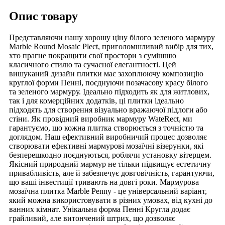
Опис товару
Представляючи нашу хорошу ціну білого зеленого мармуру
Marble Round Mosaic Plect, приголомшливий вибір для тих,
хто прагне покращити свої простори з сумішшю
класичного стилю та сучасної елегантності. Цей
вишуканий дизайн плитки має захоплюючу композицію
круглої форми Пенні, поєднуючи позачасову красу білого
та зеленого мармуру. Ідеально підходить як для житлових,
так і для комерційних додатків, ці плитки ідеально
підходять для створення візуально вражаючої підлоги або
стіни. Як провідний виробник мармуру WateRect, ми
гарантуємо, що кожна плитка створюється з точністю та
доглядом. Наш ефективний виробничий процес дозволяє
створювати ефективні мармурові мозаїчні візерунки, які
безперешкодно поєднуються, роблячи установку вітерцем.
Якісний природний мармур не тільки підвищує естетичну
привабливість, але й забезпечує довговічність, гарантуючи,
що ваші інвестиції тривають на довгі роки. Мармурова
мозаїчна плитка Marble Penny - це універсальний варіант,
який можна використовувати в різних умовах, від кухні до
ванних кімнат. Унікальна форма Пенні Кругла додає
грайливий, але витончений штрих, що дозволяє