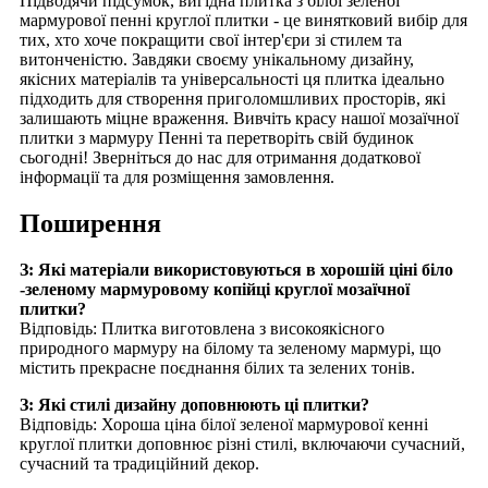
Підводячи підсумок, вигідна плитка з білої зеленої
мармурової пенні круглої плитки - це винятковий вибір для
тих, хто хоче покращити свої інтер'єри зі стилем та
витонченістю. Завдяки своєму унікальному дизайну,
якісних матеріалів та універсальності ця плитка ідеально
підходить для створення приголомшливих просторів, які
залишають міцне враження. Вивчіть красу нашої мозаїчної
плитки з мармуру Пенні та перетворіть свій будинок
сьогодні! Зверніться до нас для отримання додаткової
інформації та для розміщення замовлення.
Поширення
З: Які матеріали використовуються в хорошій ціні біло
-зеленому мармуровому копійці круглої мозаїчної
плитки?
Відповідь: Плитка виготовлена ​​з високоякісного
природного мармуру на білому та зеленому мармурі, що
містить прекрасне поєднання білих та зелених тонів.
З: Які стилі дизайну доповнюють ці плитки?
Відповідь: Хороша ціна білої зеленої мармурової кенні
круглої плитки доповнює різні стилі, включаючи сучасний,
сучасний та традиційний декор.