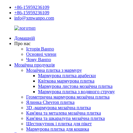
+86-15959236109
+86-15959236109
info@xmwanpo.com
Домашній
Про нас
Історія Ванпо
Основні члени
Чому Ванпо
Мозаїчна продукція
Мозаїчна плитка з мармуру
Мармурова плитка арабески
Квіткова мармурова плитка
Мармурова листова мозаїчна плитка
Мармурова плитка з водяного струму
Геометрична мармурова мозаїчна плитка
Ялинка Chevron плитка
3D -мармурова мозаїчна плитка
Кам'яна та металева мозаїчна плитка
Кам'яна та шкаралупа мозаїчна плитка
Шестикутник і плитка для пікет
Мармурова плитка для кошика