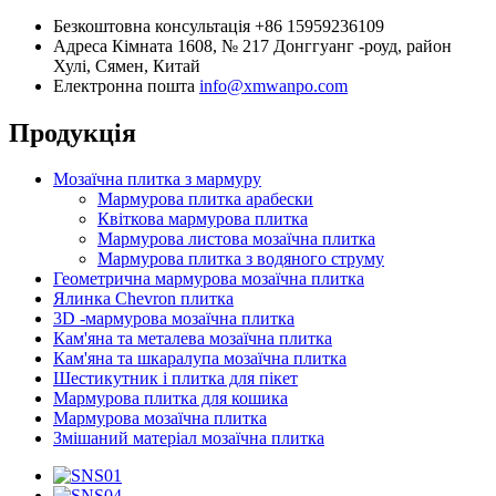
Безкоштовна консультація
+86 15959236109
Адреса
Кімната 1608, № 217 Донггуанг -роуд, район
Хулі, Сямен, Китай
Електронна пошта
info@xmwanpo.com
Продукція
Мозаїчна плитка з мармуру
Мармурова плитка арабески
Квіткова мармурова плитка
Мармурова листова мозаїчна плитка
Мармурова плитка з водяного струму
Геометрична мармурова мозаїчна плитка
Ялинка Chevron плитка
3D -мармурова мозаїчна плитка
Кам'яна та металева мозаїчна плитка
Кам'яна та шкаралупа мозаїчна плитка
Шестикутник і плитка для пікет
Мармурова плитка для кошика
Мармурова мозаїчна плитка
Змішаний матеріал мозаїчна плитка