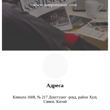
www.wanpomosaic.com
Адреса
Кімната 1608, № 217 Донггуанг -роуд, район Хулі,
Сямен, Китай