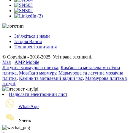
Зв’яжіться з нами
Історія Ванпо
Поширені запитання
© Copyright - 2018-2025: Усі права захищені.
Мая
-
AMP Mobile
Латунна мармурова плитка
,
Кам'яна та металева мозаїчна
плитка
,
Мозаїка з мармуру
,
Мармурова та латунна мозаїчна
плитка
,
Камінь та металевий задній час
,
Мармурова плитка з
латуні
,
Надіслати електронний лист
WhatsApp
Учень
x