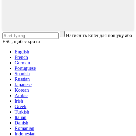
Натисніть Enter для пошуку або
ESC, щоб закрити
English
French
German
Portuguese
Spanish
Russian
Japanese
Korean
Arabic
Irish
Greek
Turkish
Italian
Danish
Romanian
Indonesian