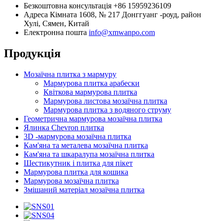
Безкоштовна консультація
+86 15959236109
Адреса
Кімната 1608, № 217 Донггуанг -роуд, район
Хулі, Сямен, Китай
Електронна пошта
info@xmwanpo.com
Продукція
Мозаїчна плитка з мармуру
Мармурова плитка арабески
Квіткова мармурова плитка
Мармурова листова мозаїчна плитка
Мармурова плитка з водяного струму
Геометрична мармурова мозаїчна плитка
Ялинка Chevron плитка
3D -мармурова мозаїчна плитка
Кам'яна та металева мозаїчна плитка
Кам'яна та шкаралупа мозаїчна плитка
Шестикутник і плитка для пікет
Мармурова плитка для кошика
Мармурова мозаїчна плитка
Змішаний матеріал мозаїчна плитка