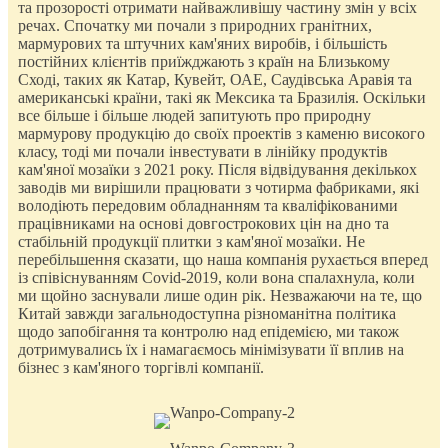
та прозорості отримати найважливішу частину змін у всіх
речах. Спочатку ми почали з природних гранітних,
мармурових та штучних кам'яних виробів, і більшість
постійних клієнтів приїжджають з країн на Близькому
Сході, таких як Катар, Кувейт, ОАЕ, Саудівська Аравія та
американські країни, такі як Мексика та Бразилія. Оскільки
все більше і більше людей запитують про природну
мармурову продукцію до своїх проектів з каменю високого
класу, тоді ми почали інвестувати в лінійку продуктів
кам'яної мозаїки з 2021 року. Після відвідування декількох
заводів ми вирішили працювати з чотирма фабриками, які
володіють передовим обладнанням та кваліфікованими
працівниками на основі довгострокових цін на дно та
стабільній продукції плитки з кам'яної мозаїки. Не
перебільшення сказати, що наша компанія рухається вперед
із співіснуванням Covid-2019, коли вона спалахнула, коли
ми щойно заснували лише один рік. Незважаючи на те, що
Китай завжди загальнодоступна різноманітна політика
щодо запобігання та контролю над епідемією, ми також
дотримувались їх і намагаємось мінімізувати її вплив на
бізнес з кам'яного торгівлі компанії.