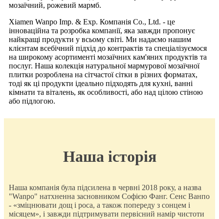
мозаїчний, рожевий мармб.
Xiamen Wanpo Imp. & Exp. Компанія Co., Ltd. - це
інноваційна та розробка компанії, яка завжди пропонує
найкращі продукти у всьому світі. Ми надаємо нашим
клієнтам всебічний підхід до контрактів та спеціалізуємося
на широкому асортименті мозаїчних кам'яних продуктів та
послуг. Наша колекція натуральної мармурової мозаїчної
плитки розроблена на сітчастої сітки в різних форматах,
тоді як ці продукти ідеально підходять для кухні, ванні
кімнати та віталень, як особливості, або над цілою стіною
або підлогою.
Наша історія
Наша компанія була підсилена в червні 2018 року, а назва
"Wanpo" натхненна засновником Софією Фанг. Сенс Ванпо
- «зміцнювати дощ і роса, а також попереду з сонцем і
місяцем», і завжди підтримувати первісний намір чистоти