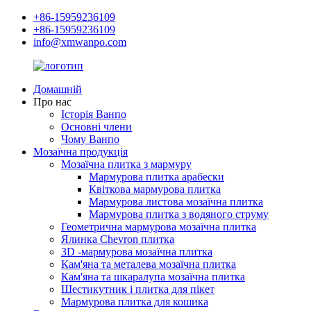
+86-15959236109
+86-15959236109
info@xmwanpo.com
Домашній
Про нас
Історія Ванпо
Основні члени
Чому Ванпо
Мозаїчна продукція
Мозаїчна плитка з мармуру
Мармурова плитка арабески
Квіткова мармурова плитка
Мармурова листова мозаїчна плитка
Мармурова плитка з водяного струму
Геометрична мармурова мозаїчна плитка
Ялинка Chevron плитка
3D -мармурова мозаїчна плитка
Кам'яна та металева мозаїчна плитка
Кам'яна та шкаралупа мозаїчна плитка
Шестикутник і плитка для пікет
Мармурова плитка для кошика