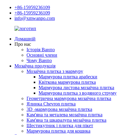
+86-15959236109
+86-15959236109
info@xmwanpo.com
Домашній
Про нас
Історія Ванпо
Основні члени
Чому Ванпо
Мозаїчна продукція
Мозаїчна плитка з мармуру
Мармурова плитка арабески
Квіткова мармурова плитка
Мармурова листова мозаїчна плитка
Мармурова плитка з водяного струму
Геометрична мармурова мозаїчна плитка
Ялинка Chevron плитка
3D -мармурова мозаїчна плитка
Кам'яна та металева мозаїчна плитка
Кам'яна та шкаралупа мозаїчна плитка
Шестикутник і плитка для пікет
Мармурова плитка для кошика