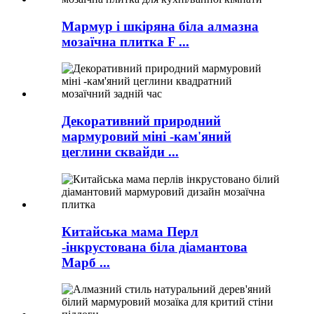
Мармур і шкіряна біла алмазна
мозаїчна плитка F ...
Декоративний природний
мармуровий міні -кам'яний
цеглини сквайди ...
Китайська мама Перл
-інкрустована біла діамантова
Марб ...