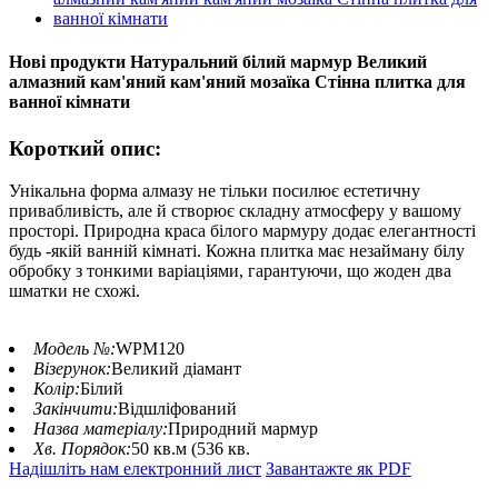
Нові продукти Натуральний білий мармур Великий
алмазний кам'яний кам'яний мозаїка Стінна плитка для
ванної кімнати
Короткий опис:
Унікальна форма алмазу не тільки посилює естетичну
привабливість, але й створює складну атмосферу у вашому
просторі. Природна краса білого мармуру додає елегантності
будь -якій ванній кімнаті. Кожна плитка має незайману білу
обробку з тонкими варіаціями, гарантуючи, що жоден два
шматки не схожі.
Модель №:
WPM120
Візерунок:
Великий діамант
Колір:
Білий
Закінчити:
Відшліфований
Назва матеріалу:
Природний мармур
Хв. Порядок:
50 кв.м (536 кв.
Надішліть нам електронний лист
Завантажте як PDF