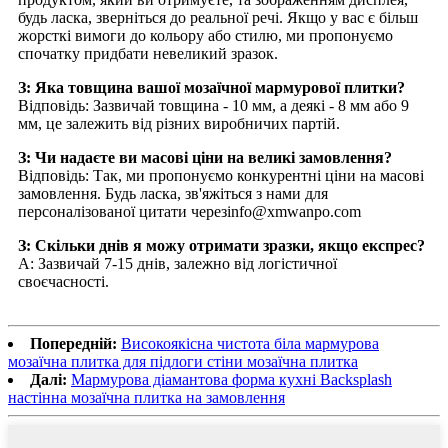
будь ласка, зверніться до реальної речі. Якщо у вас є більш
жорсткі вимоги до кольору або стилю, ми пропонуємо
спочатку придбати невеликий зразок.
З: Яка товщина вашої мозаїчної мармурової плитки?
Відповідь: Зазвичай товщина - 10 мм, а деякі - 8 мм або 9
мм, це залежить від різних виробничих партій.
З: Чи надаєте ви масові ціни на великі замовлення?
Відповідь: Так, ми пропонуємо конкурентні ціни на масові
замовлення. Будь ласка, зв'яжіться з нами для
персоналізованої цитати через
info@xmwanpo.com
З: Скільки днів я можу отримати зразки, якщо експрес?
A: Зазвичай 7-15 днів, залежно від логістичної
своєчасності.
Попередній:
Високоякісна чистота біла мармурова
мозаїчна плитка для підлоги стіни мозаїчна плитка
Далі:
Мармурова діамантова форма кухні Backsplash
настінна мозаїчна плитка на замовлення