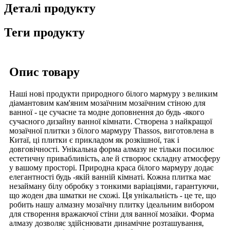
Деталі продукту
Теги продукту
Опис товару
Наші нові продукти природного білого мармуру з великим
діамантовим кам'яним мозаїчним мозаїчним стіною для
ванної - це сучасне та модне доповнення до будь -якого
сучасного дизайну ванної кімнати. Створена з найкращої
мозаїчної плитки з білого мармуру Thassos, виготовлена ​​в
Китаї, ці плитки є прикладом як розкішної, так і
довговічності. Унікальна форма алмазу не тільки посилює
естетичну привабливість, але й створює складну атмосферу
у вашому просторі. Природна краса білого мармуру додає
елегантності будь -якій ванній кімнаті. Кожна плитка має
незайману білу обробку з тонкими варіаціями, гарантуючи,
що жоден два шматки не схожі. Ця унікальність - це те, що
робить нашу алмазну мозаїчну плитку ідеальним вибором
для створення вражаючої стіни для ванної мозаїки. Форма
алмазу дозволяє здійснювати динамічне розташування,