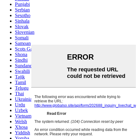
Punjabi
Serbian
Sesotho
Sinhala
Slovak
Slovenian
Somali
Samoan
Scots Gaelic
Shona
Sindhi
Sundanese
Swahili
Tajik
Tamil
Telugu
Thai
Ukrainian
Urdu
Uzbek
Vietnamese
Welsh
Xhosa
Yiddish
Yoruba