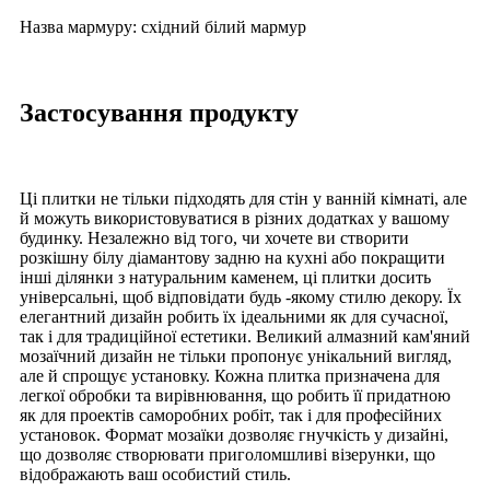
Назва мармуру: східний білий мармур
Застосування продукту
Ці плитки не тільки підходять для стін у ванній кімнаті, але
й можуть використовуватися в різних додатках у вашому
будинку. Незалежно від того, чи хочете ви створити
розкішну білу діамантову задню на кухні або покращити
інші ділянки з натуральним каменем, ці плитки досить
універсальні, щоб відповідати будь -якому стилю декору. Їх
елегантний дизайн робить їх ідеальними як для сучасної,
так і для традиційної естетики. Великий алмазний кам'яний
мозаїчний дизайн не тільки пропонує унікальний вигляд,
але й спрощує установку. Кожна плитка призначена для
легкої обробки та вирівнювання, що робить її придатною
як для проектів саморобних робіт, так і для професійних
установок. Формат мозаїки дозволяє гнучкість у дизайні,
що дозволяє створювати приголомшливі візерунки, що
відображають ваш особистий стиль.