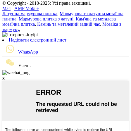
© Copyright - 2018-2025: Усі права захищені.
Мая
-
AMP Mobile
Латунна мармурова плитка
,
Мармурова та латунна мозаїчна
плитка
,
Мармурова плитка з латуні
,
Кам'яна та металева
мозаїчна плитка
,
Камінь та металевий задній час
,
Мозаїка з
мармуру
,
Надіслати електронний лист
WhatsApp
Учень
x