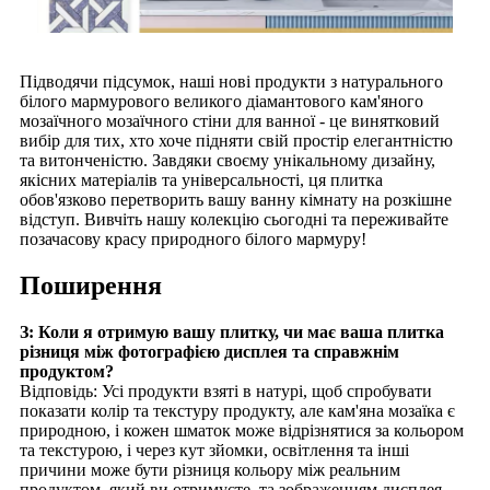
Підводячи підсумок, наші нові продукти з натурального
білого мармурового великого діамантового кам'яного
мозаїчного мозаїчного стіни для ванної - це винятковий
вибір для тих, хто хоче підняти свій простір елегантністю
та витонченістю. Завдяки своєму унікальному дизайну,
якісних матеріалів та універсальності, ця плитка
обов'язково перетворить вашу ванну кімнату на розкішне
відступ. Вивчіть нашу колекцію сьогодні та переживайте
позачасову красу природного білого мармуру!
Поширення
З: Коли я отримую вашу плитку, чи має ваша плитка
різниця між фотографією дисплея та справжнім
продуктом?
Відповідь: Усі продукти взяті в натурі, щоб спробувати
показати колір та текстуру продукту, але кам'яна мозаїка є
природною, і кожен шматок може відрізнятися за кольором
та текстурою, і через кут зйомки, освітлення та інші
причини може бути різниця кольору між реальним
продуктом, який ви отримуєте, та зображенням дисплея,