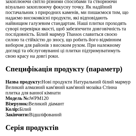
захоплюючи світло різними способами та створюючи
візуально захоплюючу фокусну точку. Як надійний
постачальник з природних каменів, ми пишаємося тим, що
надаємо високоякісні продукти, які відповідають
найвищим галузевим стандартам. Наші плитки проходять
суворі перевірки якості, щоб забезпечити довговічність та
послідовність. Білий мармур Thassos славиться своєю
силою та стійкістю до зносу, що робить його відмінним
вибором для районів з високим рухом. При належному
догляді та обслуговуванні ці плитки підтримуватимуть
свою красу на довгі роки.
Специфікація продукту (параметр)
Назва продукту:
Нові продукти Натуральний білий мармур
Великий алмазний кам'яний кам'яний мозаїка Стінна
плитка для ванної кімнати
Модель №:
WPM120
Візерунок:
Великий діамант
Колір:
Білий
Закінчити:
Відшліфований
Серія продуктів