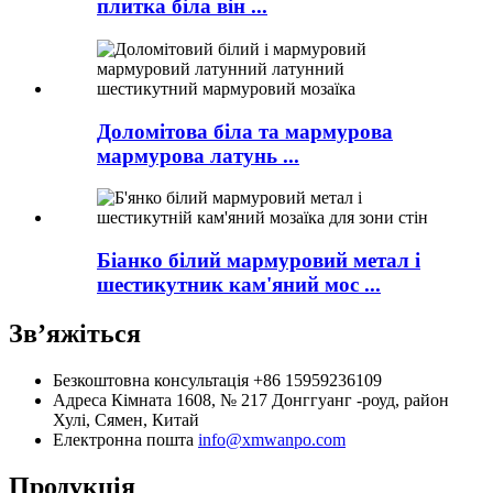
плитка біла він ...
Доломітова біла та мармурова
мармурова латунь ...
Біанко білий мармуровий метал і
шестикутник кам'яний мос ...
Зв’яжіться
Безкоштовна консультація
+86 15959236109
Адреса
Кімната 1608, № 217 Донггуанг -роуд, район
Хулі, Сямен, Китай
Електронна пошта
info@xmwanpo.com
Продукція