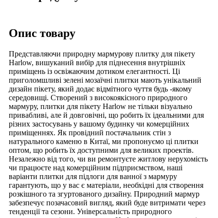
Опис товару
Представляючи природну мармурову плитку для пікету
Harlow, вишуканий вибір для піднесення внутрішніх
приміщень із освіжаючим дотиком елегантності. Ці
приголомшливі зелені мозаїчні плитки мають унікальний
дизайн пікету, який додає відмітного чуття будь -якому
середовищі. Створений з високоякісного природного
мармуру, плитки для пікету Harlow не тільки візуально
привабливі, але й довговічні, що робить їх ідеальними для
різних застосувань у вашому будинку чи комерційних
приміщеннях. Як провідний постачальник стін з
натурального каменю в Китаї, ми пропонуємо ці плитки
оптом, що робить їх доступними для великих проектів.
Незалежно від того, чи ви ремонтуєте житлову нерухомість
чи працюєте над комерційним підприємством, наші
варіанти плитки для підлоги для ванної з мармуру
гарантують, що у вас є матеріали, необхідні для створення
розкішного та згуртованого дизайну. Природний мармур
забезпечує позачасовий вигляд, який буде витримати через
тенденції та сезони. Універсальність природного