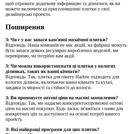
щоб отримати додаткову інформацію та дізнатися, як ви
можете включити ці приголомшливі плитки у свої
дизайнерські проекти.
Поширення
З: Чи є у вас запаси кам'яної мозаїчної плитки?
Відповідь: Наша компанія не має акцій, на фабриці можуть
бути запаси деяких регулярно вироблених моделей, ми
перевіримо, чи потрібні вам акції.
З: Чи можна використовувати ці плитки у вологих
ділянках, таких як ванні кімнати?
Відповідь: Так, плитка для пікету Harlow підходить для
вологих ділянок, включаючи ванні кімнати та кухні,
завдяки їх міцності та стійкості до вологи.
З: Ви пропонуєте оптові ціни на масові замовлення?
Відповідь: Так, ми надаємо конкурентоспроможні оптові
ціни на масові покупки. Будь ласка, зв'яжіться з нами для
конкретних цін та доступності на основі потреб вашого
проекту.
З: Які найкращі програми для цих плиток?