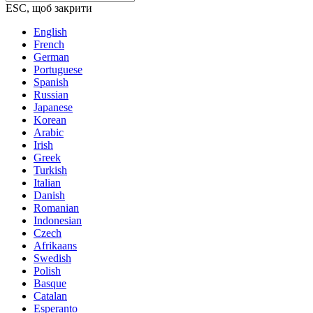
ESC, щоб закрити
English
French
German
Portuguese
Spanish
Russian
Japanese
Korean
Arabic
Irish
Greek
Turkish
Italian
Danish
Romanian
Indonesian
Czech
Afrikaans
Swedish
Polish
Basque
Catalan
Esperanto