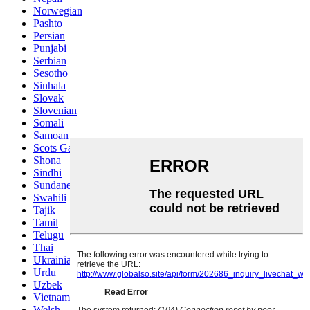
Norwegian
Pashto
Persian
Punjabi
Serbian
Sesotho
Sinhala
Slovak
Slovenian
Somali
Samoan
Scots Gaelic
Shona
Sindhi
Sundanese
Swahili
Tajik
Tamil
Telugu
Thai
Ukrainian
Urdu
Uzbek
Vietnamese
Welsh