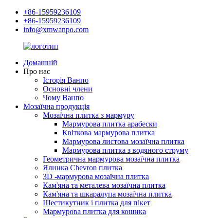
+86-15959236109
+86-15959236109
info@xmwanpo.com
Домашній
Про нас
Історія Ванпо
Основні члени
Чому Ванпо
Мозаїчна продукція
Мозаїчна плитка з мармуру
Мармурова плитка арабески
Квіткова мармурова плитка
Мармурова листова мозаїчна плитка
Мармурова плитка з водяного струму
Геометрична мармурова мозаїчна плитка
Ялинка Chevron плитка
3D -мармурова мозаїчна плитка
Кам'яна та металева мозаїчна плитка
Кам'яна та шкаралупа мозаїчна плитка
Шестикутник і плитка для пікет
Мармурова плитка для кошика