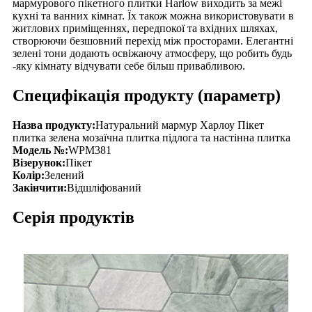
мармурового пікетного плитки Harlow виходить за межі
кухні та ванних кімнат. Їх також можна використовувати в
житлових приміщеннях, передпокої та вхідних шляхах,
створюючи безшовний перехід між просторами. Елегантні
зелені тони додають освіжаючу атмосферу, що робить будь
-яку кімнату відчувати себе більш привабливою.
Специфікація продукту (параметр)
Назва продукту:
Натуральний мармур Харлоу Пікет
плитка зелена мозаїчна плитка підлога та настінна плитка
Модель №:
WPM381
Візерунок:
Пікет
Колір:
Зелений
Закінчити:
Відшліфований
Серія продуктів