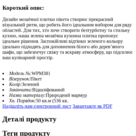
Короткий опис:
Дизайн мозаїчної плитки пікета створює прекрасний
візуальний ритм, що робить його ідеальним вибором для ряду
областей. Для тих, хто хоче створити безтурботну та стильну
кухню, наша зелена мозаїчна кухонна плитка пропонує
ідеальне рішення. Заспокійливі відтінки зеленого кольору
ідеально підходять для доповнення білого або дерев’яного
шафи, що забезпечує свіжу та яскраву атмосферу, що підсилює
ваш кулінарний простір.
Модель №:
WPM381
Візерунок:
Пікет
Колір:
Зелений
Закінчити:
Відшліфований
Назва матеріалу:
Природний мармур
Хв. Порядок:
50 кв.м (536 кв.
Надішліть нам електронний лист
Завантажте як PDF
Деталі продукту
Теги продукту