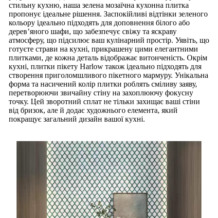
стильну кухню, наша зелена мозаїчна кухонна плитка
пропонує ідеальне рішення. Заспокійливі відтінки зеленого
кольору ідеально підходять для доповнення білого або
дерев’яного шафи, що забезпечує свіжу та яскраву
атмосферу, що підсилює ваш кулінарний простір. Уявіть, що
готуєте страви на кухні, прикрашену цими елегантними
плитками, де кожна деталь відображає витонченість. Окрім
кухні, плитки пікету Harlow також ідеально підходять для
створення приголомшливого пікетного мармуру. Унікальна
форма та насичений колір плитки роблять сміливу заяву,
перетворюючи звичайну стіну на захоплюючу фокусну
точку. Цей зворотний сплат не тільки захищає ваші стіни
від бризок, але й додає художнього елемента, який
покращує загальний дизайн вашої кухні.