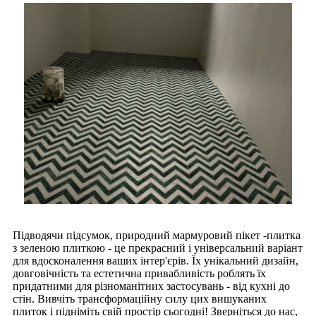
Підводячи підсумок, природний мармуровий пікет -плитка
з зеленою плиткою - це прекрасний і універсальний варіант
для вдосконалення ваших інтер'єрів. Їх унікальний дизайн,
довговічність та естетична привабливість роблять їх
придатними для різноманітних застосувань - від кухні до
стін. Вивчіть трансформаційну силу цих вишуканих
плиток і підніміть свій простір сьогодні! Зверніться до нас,