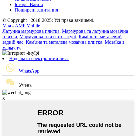
Історія Ванпо
Поширені запитання
© Copyright - 2018-2025: Усі права захищені.
Мая
-
AMP Mobile
Латунна мармурова плитка
,
Мармурова та латунна мозаїчна
плитка
,
Мармурова плитка з латуні
,
Камінь та металевий
задній час
,
Кам'яна та металева мозаїчна плитка
,
Мозаїка з
мармуру
,
Надіслати електронний лист
WhatsApp
Учень
x